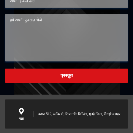
प्रस्तुत
कमरा 512, ब्लॉक बी, तियानचेंग बिल्डिंग, युनहे जिला, कैंगझोउ शहर
पता