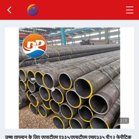
2
/
3
उच्च तापमान के लिए एएसटीएम ए३३५/एएसटीएम एसए३३५ पी९२ फेरीटिक