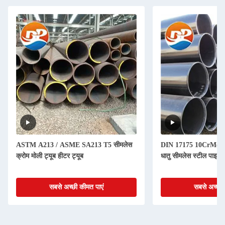
ASTM A213 / ASME SA213 T5 सीमलेस
DIN 17175 10CrMo910 गर
क्रोम मोली ट्यूब हीटर ट्यूब
धातु सीमलेस स्टील पाइप /
सबसे अच्छी कीमत पाएं
सबसे अच्छी 