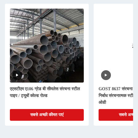
एएसटीएम ए106 ग्रेड बी सीमलेस संरचना स्टील
GOST 8637 संरचना के प्
पाइप / ट्यूबों कोल्ड रोल्ड
निर्बाध संरचनात्मक स्टील
ओडी
सबसे अच्छी कीमत पाएं
सबसे अच्छी 