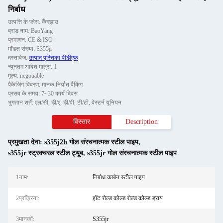
निर्बाध
उत्पत्ति के प्लेस: कैंगझाउ
ब्रांड नाम: BaoYang
प्रमाणन: CE & ISO
मॉडल संख्या: S355jr
दस्तावेज:
उत्पाद पुस्तिका पीडीएफ
न्यूनतम आदेश मात्रा: 1
मूल्य: negotiable
पैकेजिंग विवरण: मानक निर्यात पैकिंग
प्रसव के समय: 7~30 कार्य दिवस
भुगतान शर्तें: एल/सी, डी/ए, डी/पी, टी/टी, वेस्टर्न यूनियन
विस्तार
Description
प्रमुखता देना:
s355j2h गोल संरचनात्मक स्टील पाइप
,
s355jr स्ट्रक्चरल स्टील ट्यूब
,
s355jr गोल संरचनात्मक स्टील पाइप
1नाम:
निर्बाध कार्बन स्टील पाइप
2प्रक्रिया:
हॉट रोल्ड कोल्ड रोल्ड कोल्ड ड्राय
3मानकों:
S355jr