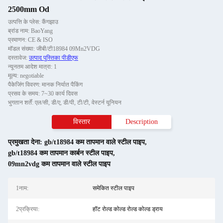
2500mm Od
उत्पत्ति के प्लेस: कैंगझाउ
ब्रांड नाम: BaoYang
प्रमाणन: CE & ISO
मॉडल संख्या: जीबी/टी18984 09Mn2VDG
दस्तावेज:
उत्पाद पुस्तिका पीडीएफ
न्यूनतम आदेश मात्रा: 1
मूल्य: negotiable
पैकेजिंग विवरण: मानक निर्यात पैकिंग
प्रसव के समय: 7~30 कार्य दिवस
भुगतान शर्तें: एल/सी, डी/ए, डी/पी, टी/टी, वेस्टर्न यूनियन
विस्तार
Description
प्रमुखता देना:
gb/t18984 कम तापमान वाले स्टील पाइप
,
gb/t18984 कम तापमान कार्बन स्टील पाइप
,
09mn2vdg कम तापमान वाले स्टील पाइप
1नाम:
समेकित स्टील पाइप
2प्रक्रिया:
हॉट रोल्ड कोल्ड रोल्ड कोल्ड ड्राय