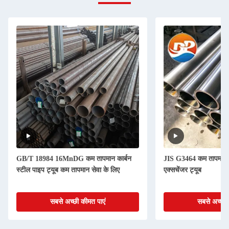
GB/T 18984 16MnDG कम तापमान कार्बन
JIS G3464 कम तापमान से
स्टील पाइप ट्यूब कम तापमान सेवा के लिए
एक्सचेंजर ट्यूब
सबसे अच्छी कीमत पाएं
सबसे अच्छी 