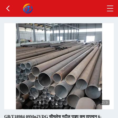
2
/
3
GB/T18984 09Mn2VDG सीमलेस स्टील पाइप कम तापमान 6-