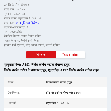
उत्पत्ति के प्लेस: कैंगझाउ
ब्रांड नाम: BaoYang
प्रमाणन: CE & ISO
मॉडल संख्या: एएसटीएम A53 A106
दस्तावेज:
उत्पाद पुस्तिका पीडीएफ
न्यूनतम आदेश मात्रा: 1
मूल्य: negotiable
पैकेजिंग विवरण: मानक निर्यात पैकिंग
प्रसव के समय: 7~30 कार्य दिवस
भुगतान शर्तें: एल/सी, डी/ए, डी/पी, टी/टी, वेस्टर्न यूनियन
विस्तार
Description
प्रमुखता देना:
A192 निर्बाध कार्बन स्टील बॉयलर ट्यूब
,
निर्बाध कार्बन स्टील के बॉयलर ट्यूब
,
एएसटीएम A192 निर्बाध कार्बन स्टील पाइप
1नाम:
निर्बाध कार्बन स्टील ट्यूब
2प्रक्रिया:
हॉट रोल्ड कोल्ड रोल्ड कोल्ड ड्राय
3मानकों:
एएसटीएम A53 A106