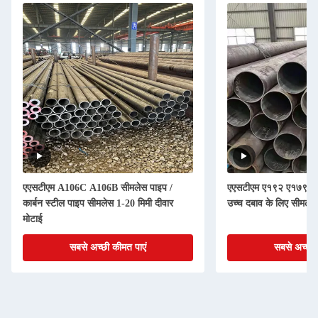
एएसटीएम A106C A106B सीमलेस पाइप /
एएसटीएम ए१९२ ए१७९ ए१७
कार्बन स्टील पाइप सीमलेस 1-20 मिमी दीवार
उच्च दबाव के लिए सीमलेस 
मोटाई
सबसे अच्छी कीमत पाएं
सबसे अच्छी 