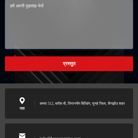
प्रस्तुत
कमरा 512, ब्लॉक बी, तियानचेंग बिल्डिंग, युनहे जिला, कैंगझोउ शहर
पता