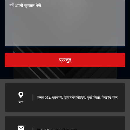
प्रस्तुत
कमरा 512, ब्लॉक बी, तियानचेंग बिल्डिंग, युनहे जिला, कैंगझोउ शहर
पता