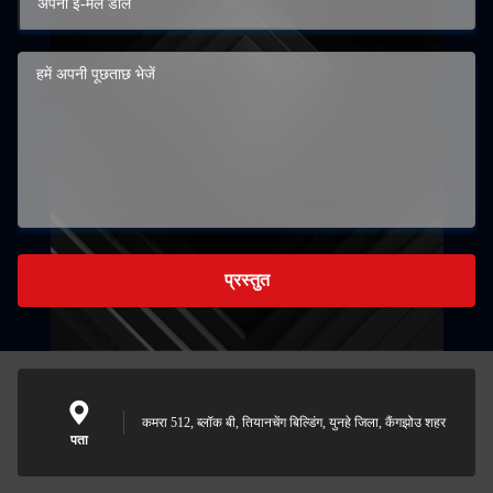
प्रस्तुत
कमरा 512, ब्लॉक बी, तियानचेंग बिल्डिंग, युनहे जिला, कैंगझोउ शहर
पता