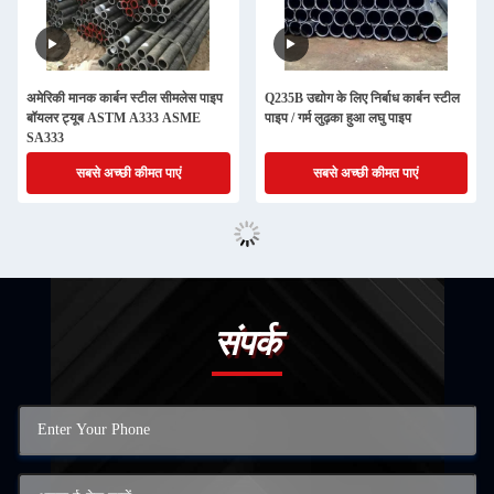
अमेरिकी मानक कार्बन स्टील सीमलेस पाइप
Q235B उद्योग के लिए निर्बाध कार्बन स्टील
बॉयलर ट्यूब ASTM A333 ASME
पाइप / गर्म लुढ़का हुआ लघु पाइप
SA333
सबसे अच्छी कीमत पाएं
सबसे अच्छी कीमत पाएं
संपर्क