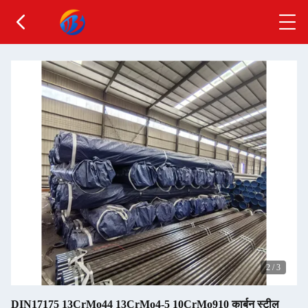
2
/
3
DIN17175 13CrMo44 13CrMo4-5 10CrMo910 कार्बन स्टील