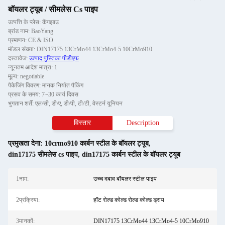
बॉयलर ट्यूब / सीमलेस Cs पाइप
उत्पत्ति के प्लेस: कैंगझाउ
ब्रांड नाम: BaoYang
प्रमाणन: CE & ISO
मॉडल संख्या: DIN17175 13CrMo44 13CrMo4-5 10CrMo910
दस्तावेज:
उत्पाद पुस्तिका पीडीएफ
न्यूनतम आदेश मात्रा: 1
मूल्य: negotiable
पैकेजिंग विवरण: मानक निर्यात पैकिंग
प्रसव के समय: 7~30 कार्य दिवस
भुगतान शर्तें: एल/सी, डी/ए, डी/पी, टी/टी, वेस्टर्न यूनियन
विस्तार
Description
प्रमुखता देना:
10crmo910 कार्बन स्टील के बॉयलर ट्यूब
,
din17175 सीमलेस cs पाइप
,
din17175 कार्बन स्टील के बॉयलर ट्यूब
1नाम:
उच्च दबाव बॉयलर स्टील पाइप
2प्रक्रिया:
हॉट रोल्ड कोल्ड रोल्ड कोल्ड ड्राय
3मानकों:
DIN17175 13CrMo44 13CrMo4-5 10CrMo910