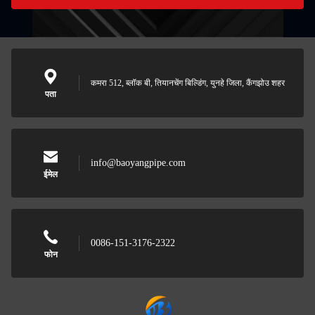
कमरा 512, ब्लॉक बी, तियानचेंग बिल्डिंग, युनहे जिला, कैंगझोउ शहर
पता
info@baoyangpipe.com
ईमेल
0086-151-3176-2322
फोन