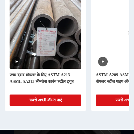
उच्च दबाव बॉयलर के लिए ASTM A213
ASTM A209 ASME SA
ASME SA213 सीमलेस कार्बन स्टील ट्यूब
बॉयलर स्टील पाइप और सु
सबसे अच्छी कीमत पाएं
सबसे अच्छी 