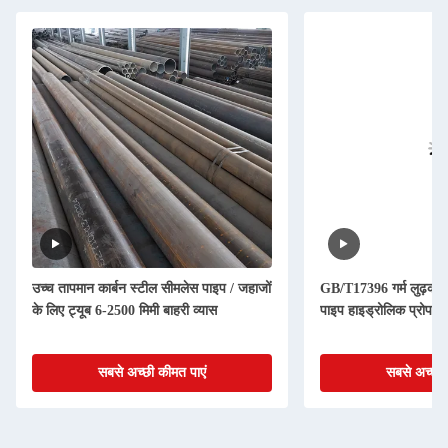
उच्च तापमान कार्बन स्टील सीमलेस पाइप / जहाजों
GB/T17396 गर्म लुढ़का 
के लिए ट्यूब 6-2500 मिमी बाहरी व्यास
पाइप हाइड्रोलिक प्रोप के
सबसे अच्छी कीमत पाएं
सबसे अच्छी 