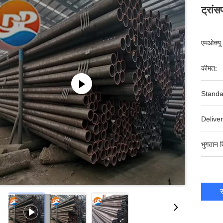
ट्रांस
एमओक्यू:
कीमत:
Standa
Deliver
भुगतान व
स