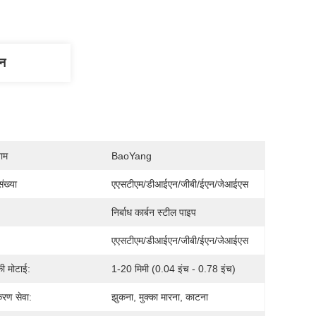
णन
नाम
BaoYang
ंख्या
एएसटीएम/डीआईएन/जीबी/ईएन/जेआईएस
निर्बाध कार्बन स्टील पाइप
एएसटीएम/डीआईएन/जीबी/ईएन/जेआईएस
की मोटाई:
1-20 मिमी (0.04 इंच - 0.78 इंच)
करण सेवा:
झुकना, मुक्का मारना, काटना