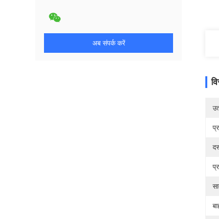
अब संपर्क करें
वि
उत्
प्
दस
प्
सा
बा