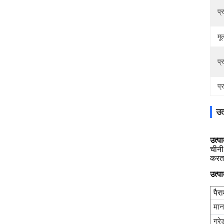
प्
मूल
प्
प्
उत
उत्प
चीनी
करता
उत्पा
पैर
मा
ग्रे