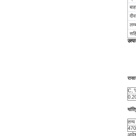
बाह
दीव
लम्
सहि
उत्प
रासा
C, 
0.2
यांत्
तन्य
470
आदेश