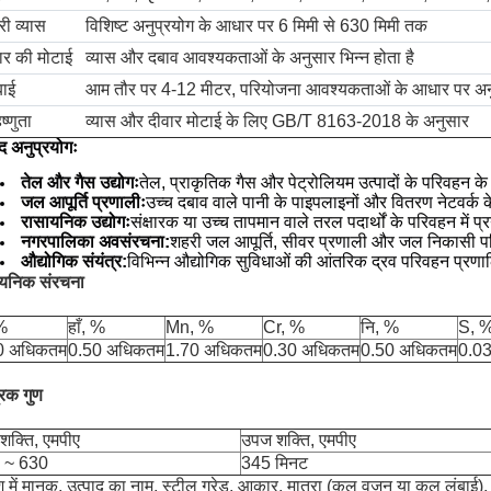
री व्यास
विशिष्ट अनुप्रयोग के आधार पर 6 मिमी से 630 मिमी तक
ार की मोटाई
व्यास और दबाव आवश्यकताओं के अनुसार भिन्न होता है
बाई
आम तौर पर 4-12 मीटर, परियोजना आवश्यकताओं के आधार पर अन
ष्णुता
व्यास और दीवार मोटाई के लिए GB/T 8163-2018 के अनुसार
ाद अनुप्रयोगः
तेल और गैस उद्योगः
तेल, प्राकृतिक गैस और पेट्रोलियम उत्पादों के परिवहन क
जल आपूर्ति प्रणालीः
उच्च दबाव वाले पानी के पाइपलाइनों और वितरण नेटवर्क 
रासायनिक उद्योगः
संक्षारक या उच्च तापमान वाले तरल पदार्थों के परिवहन में प
नगरपालिका अवसंरचना:
शहरी जल आपूर्ति, सीवर प्रणाली और जल निकासी पर
औद्योगिक संयंत्र:
विभिन्न औद्योगिक सुविधाओं की आंतरिक द्रव परिवहन प्रणा
यनिक संरचना
%
हाँ, %
Mn, %
Cr, %
नि, %
S, 
0 अधिकतम
0.50 अधिकतम
1.70 अधिकतम
0.30 अधिकतम
0.50 अधिकतम
0.0
रिक गुण
 शक्ति, एमपीए
उपज शक्ति, एमपीए
 ~ 630
345 मिनट
 में मानक, उत्पाद का नाम, स्टील ग्रेड, आकार, मात्रा (कुल वजन या कुल लंबाई