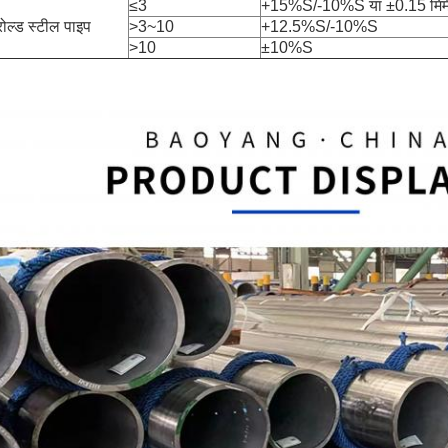
≤3
+15%S/-10%S या ±0.15 मिमी
 रोल्ड स्टील पाइप
>3~10
+12.5%S/-10%S
>10
±10%S