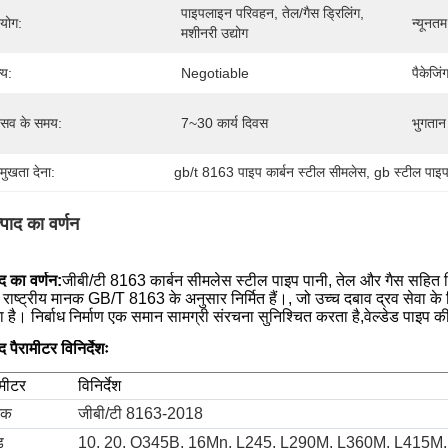
पाइपलाइन परिवहन, तेल/गैस ड्रिलिंग, 
रयोग:
न्यूनतम
मशीनरी उद्योग
्य:
Negotiable
पैकेजिं
रसव के समय:
7~30 कार्य दिवस
भुगतान श
रमुखता देना:
gb/t 8163 पाइप कार्बन स्टील सीमलेस
, 
gb स्टील पाइ
्पाद का वर्णन
ाद का वर्णन:
जीबी/टी 8163 कार्बन सीमलेस स्टील पाइप पानी, तेल और गैस सहित विभ
 राष्ट्रीय मानक GB/T 8163 के अनुसार निर्मित हैं।, जो उच्च दबाव द्रव सेवा के 
 है। निर्बाध निर्माण एक समान सामग्री संरचना सुनिश्चित करता है,वेल्डेड पाइप क
द पैरामीटर विनिर्देशः
ामीटर
विनिर्देश
नक
जीबी/टी 8163-2018
ड
10, 20, Q345B, 16Mn, L245, L290M, L360M, L415M