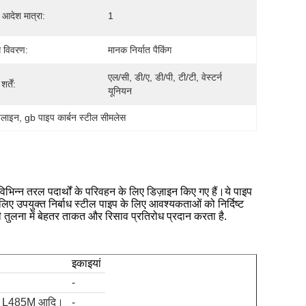
 आदेश मात्रा:
1
ग विवरण:
मानक निर्यात पैकिंग
एल/सी, डी/ए, डी/पी, टी/टी, वेस्टर्न 
र्तें:
यूनियन
पलाइन
, 
gb पाइप कार्बन स्टील सीमलेस
िन्न तरल पदार्थों के परिवहन के लिए डिज़ाइन किए गए हैं।ये पाइप
लिए उपयुक्त निर्बाध स्टील पाइप के लिए आवश्यकताओं को निर्दिष्ट
ी तुलना में बेहतर ताकत और रिसाव प्रतिरोध प्रदान करता है.
इकाइयां
-
, L485M आदि।
-