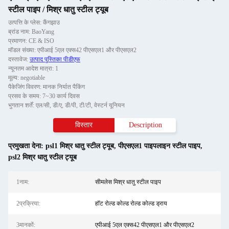
स्टील पाइप / मिश्र धातु स्टील ट्यूब
उत्पत्ति के प्लेस: कैंगझाउ
ब्रांड नाम: BaoYang
प्रमाणन: CE & ISO
मॉडल संख्या: एपीआई 5एल एक्स42 पीएसएल1 और पीएसएल2
दस्तावेज:
उत्पाद पुस्तिका पीडीएफ
न्यूनतम आदेश मात्रा: 1
मूल्य: negotiable
पैकेजिंग विवरण: मानक निर्यात पैकिंग
प्रसव के समय: 7~30 कार्य दिवस
भुगतान शर्तें: एल/सी, डी/ए, डी/पी, टी/टी, वेस्टर्न यूनियन
विस्तार
Description
प्रमुखता देना:
psl1 मिश्र धातु स्टील ट्यूब
,
पीएसएल1 पाइपलाइन स्टील पाइप
,
psl2 मिश्र धातु स्टील ट्यूब
1नाम:
सीमलेस मिश्र धातु स्टील पाइप
2प्रक्रिया:
हॉट रोल्ड कोल्ड रोल्ड कोल्ड ड्राय
3मानकों:
एपीआई 5एल एक्स42 पीएसएल1 और पीएसएल2