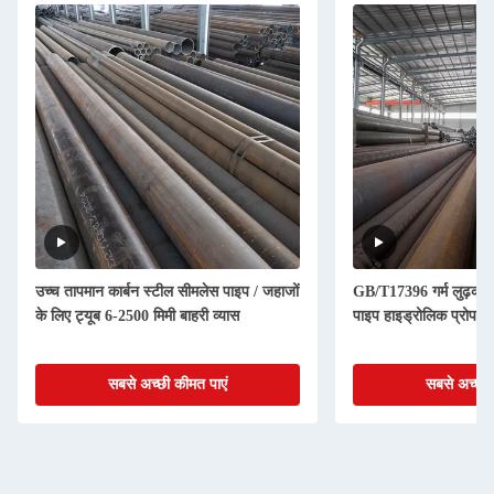
उच्च तापमान कार्बन स्टील सीमलेस पाइप / जहाजों
GB/T17396 गर्म लुढ़का 
के लिए ट्यूब 6-2500 मिमी बाहरी व्यास
पाइप हाइड्रोलिक प्रोप के
सबसे अच्छी कीमत पाएं
सबसे अच्छी 