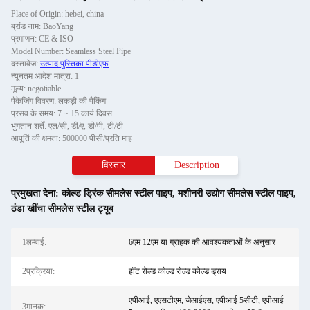
Place of Origin: hebei, china
ब्रांड नाम: BaoYang
प्रमाणन: CE & ISO
Model Number: Seamless Steel Pipe
दस्तावेज:
उत्पाद पुस्तिका पीडीएफ
न्यूनतम आदेश मात्रा: 1
मूल्य: negotiable
पैकेजिंग विवरण: लकड़ी की पैकिंग
प्रसव के समय: 7 ~ 15 कार्य दिवस
भुगतान शर्तें: एल/सी, डी/ए, डी/पी, टी/टी
आपूर्ति की क्षमता: 500000 पीसी/प्रति माह
विस्तार
Description
प्रमुखता देना:
कोल्ड ड्रिंक सीमलेस स्टील पाइप
,
मशीनरी उद्योग सीमलेस स्टील पाइप
,
ठंडा खींचा सीमलेस स्टील ट्यूब
1लम्बाई:
6एम 12एम या ग्राहक की आवश्यकताओं के अनुसार
2प्रक्रिया:
हॉट रोल्ड कोल्ड रोल्ड कोल्ड ड्राय
एपीआई, एएसटीएम, जेआईएस, एपीआई 5सीटी, एपीआई
3मानक: