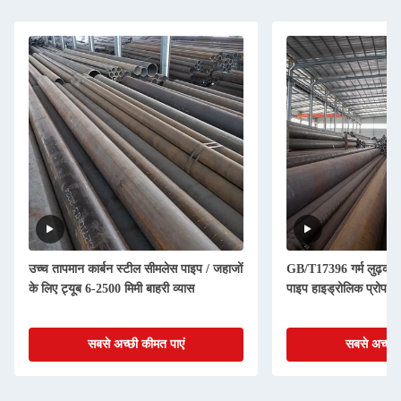
उच्च तापमान कार्बन स्टील सीमलेस पाइप / जहाजों
GB/T17396 गर्म लुढ़का 
के लिए ट्यूब 6-2500 मिमी बाहरी व्यास
पाइप हाइड्रोलिक प्रोप के
सबसे अच्छी कीमत पाएं
सबसे अच्छी 